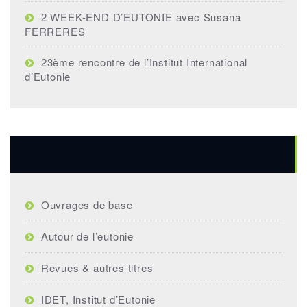
2 WEEK-END D’EUTONIE avec Susana
FERRERES
23ème rencontre de l’Institut International
d’Eutonie
Bibliographie
Ouvrages de base
Autour de l’eutonie
Revues & autres titres
IDET, Institut d’Eutonie