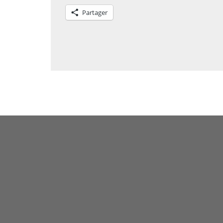
Partager
La Génèse de l’Eutonie
Champs d’application de l’Eutonie
Gerda Alexander
Lieux de pratique de l’Eutonie
Le centenaire de Gerda Alexander
Photos – Villedieu 2016