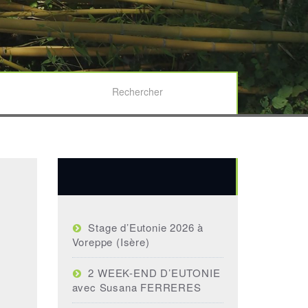
Fédération Internationale d’Associations d’Eutonie
Home
L’EUTONIE
Témoignages
Articles récents
Stage d’Eutonie 2026 à
Voreppe (Isère)
2 WEEK-END D’EUTONIE
avec Susana FERRERES