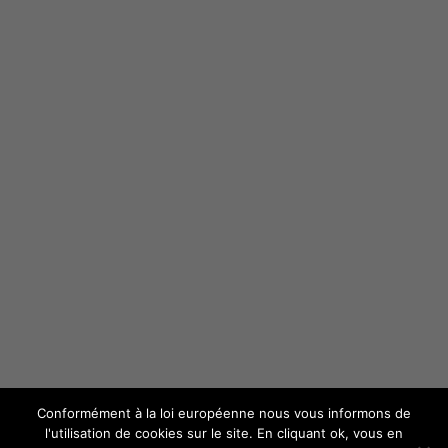
Formation Professionnelle en Eutonie
Le Diplôme de Professeur d’Eutonie
L’institut d’Eutonie
Structure et fonctionnement
Mentions légales
Les News
Contacts
Conformément à la loi européenne nous vous informons de
l'utilisation de cookies sur le site. En cliquant ok, vous en