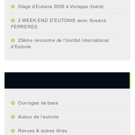
Stage d’Eutonie 2026 à Voreppe (Isère)
2 WEEK-END D’EUTONIE avec Susana
FERRERES
23ème rencontre de l’Institut International
d’Eutonie
Bibliographie
Ouvrages de base
Autour de l’eutonie
Revues & autres titres