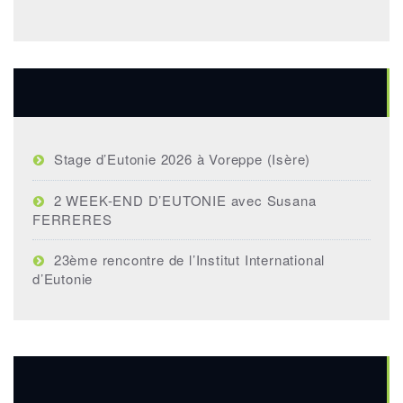
Articles récents
Stage d’Eutonie 2026 à Voreppe (Isère)
2 WEEK-END D’EUTONIE avec Susana
FERRERES
23ème rencontre de l’Institut International
d’Eutonie
Bibliographie