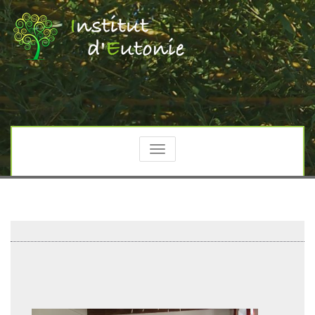
Fédération Internationale d’Associations d’Eutonie
TOGGLE
NAVIGATION
Home
Sol – Institut d’Eutonie