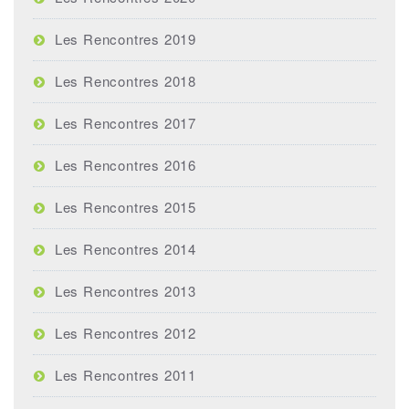
Les Rencontres 2019
Les Rencontres 2018
Les Rencontres 2017
Les Rencontres 2016
Les Rencontres 2015
Les Rencontres 2014
Les Rencontres 2013
Les Rencontres 2012
Les Rencontres 2011