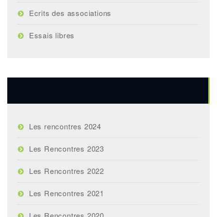
Ecrits des associations
Essais libres
Rencontres annuelles
Les rencontres 2024
Les Rencontres 2023
Les Rencontres 2022
Les Rencontres 2021
Les Rencontres 2020