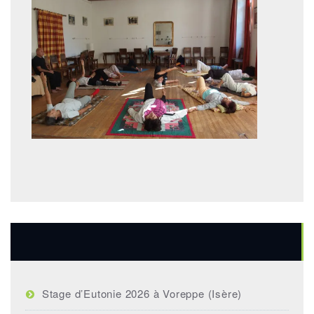
Post
Articles récents
navigation
Stage d’Eutonie 2026 à Voreppe (Isère)