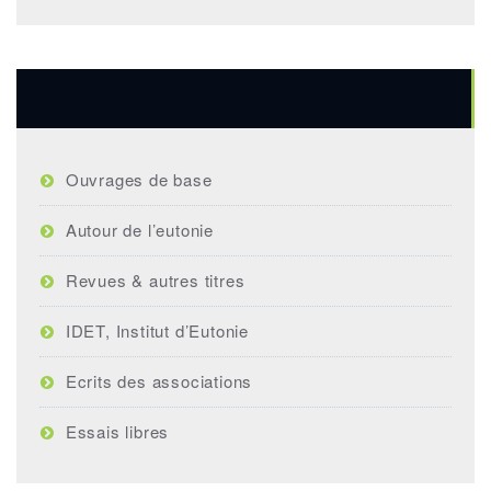
Bibliographie
Ouvrages de base
Autour de l’eutonie
Revues & autres titres
IDET, Institut d’Eutonie
Ecrits des associations
Essais libres