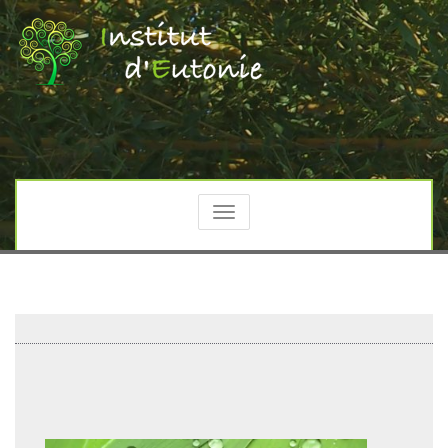
Fédération Internationale d’Associations d’Eutonie
TOGGLE
NAVIGATION
Home
Eutonie-feuilles