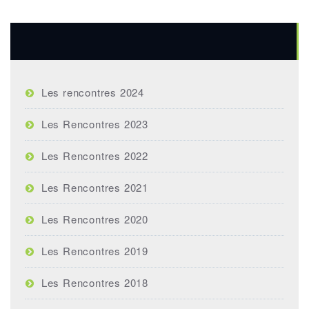
Rencontres annuelles
Les rencontres 2024
Les Rencontres 2023
Les Rencontres 2022
Les Rencontres 2021
Les Rencontres 2020
Les Rencontres 2019
Les Rencontres 2018