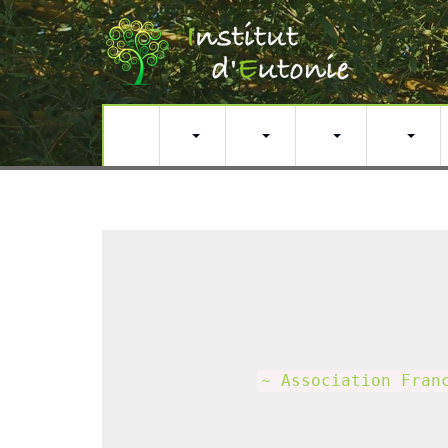
Actualités
L’eutonie
Pratiquer l’Eutonie
L’institut d’Eutonie
Formation Professionnelle
~ Association Fran