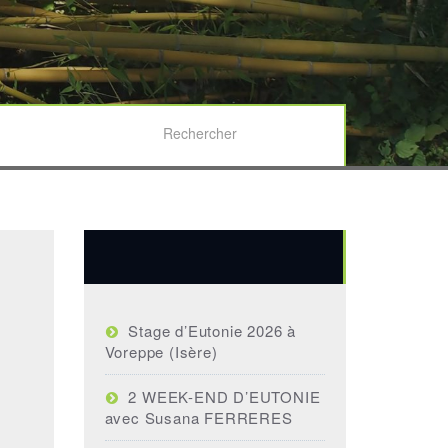
Fédération Internationale d’Associations d’Eutonie
Home
BIBLIOGRAPHIE
Publications des associations régionales
Les cahiers de l’A.F.C.E.
Articles récents
Stage d’Eutonie 2026 à
Voreppe (Isère)
2 WEEK-END D’EUTONIE
avec Susana FERRERES